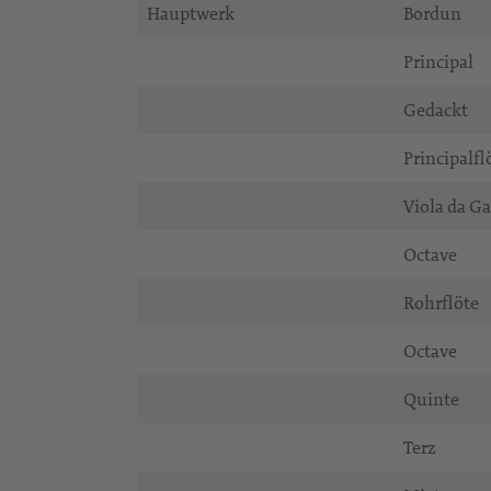
Hauptwerk
Bordun
Principal
Gedackt
Principalfl
Viola da 
Octave
Rohrflöte
Octave
Quinte
Terz