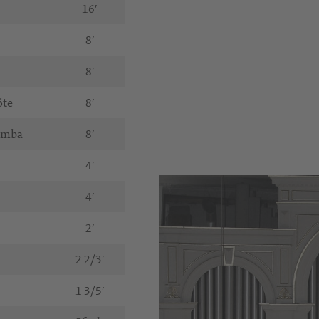
16′
8′
8′
öte
8′
Gamba
8′
4′
4′
2′
2 2/3′
1 3/5′