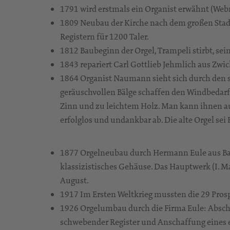
1791 wird erstmals ein Organist erwähnt (Web
1809 Neubau der Kirche nach dem großen Stad
Registern für 1200 Taler.
1812 Baubeginn der Orgel, Trampeli stirbt, sei
1843 repariert Carl Gottlieb Jehmlich aus Zwi
1864 Organist Naumann sieht sich durch den sc
geräuschvollen Bälge schaffen den Windbedarf 
Zinn und zu leichtem Holz. Man kann ihnen a
erfolglos und undankbar ab. Die alte Orgel sei
1877 Orgelneubau durch Hermann Eule aus Baut
klassizistisches Gehäuse. Das Hauptwerk (I. 
August.
1917 Im Ersten Weltkrieg mussten die 29 Prosp
1926 Orgelumbau durch die Firma Eule: Abschwä
schwebender Register und Anschaffung eines 