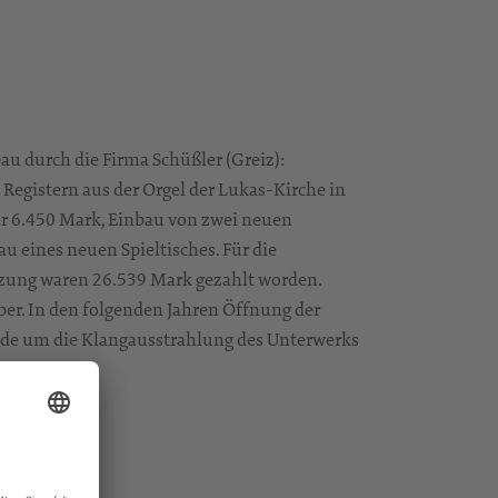
 durch die Firma Schüßler (Greiz):
egistern aus der Orgel der Lukas-Kirche in
r 6.450 Mark, Einbau von zwei neuen
u eines neuen Spieltisches. Für die
zung waren 26.539 Mark gezahlt worden.
er. In den folgenden Jahren Öffnung der
de um die Klangausstrahlung des Unterwerks