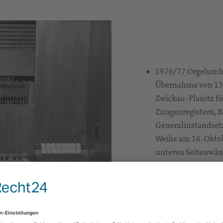
1976/77 Orgelumbau
Übernahme von 13 R
Zwickau-Planitz fü
Zungenregistern, Ba
Generalinstandset
Weihe am 16. Oktob
unteren Seitenwän
zu verbessern.