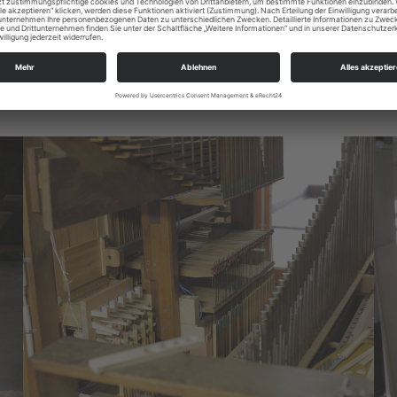
tländischer Orgelbau (Limbach) für etwa 210.000 €. Registerkl
e Anlage restauriert.
 sanierte Orgel im Gottesdienst eingeweiht.