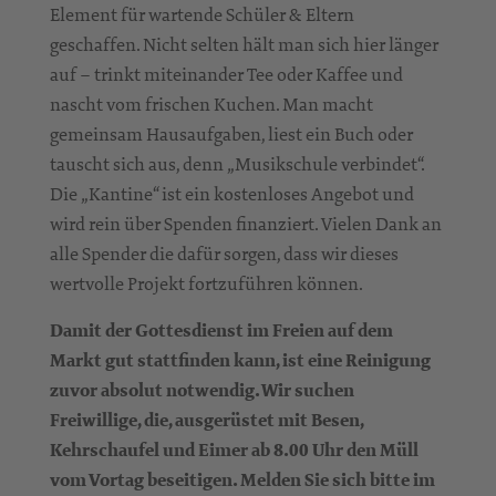
Element für wartende Schüler & Eltern
geschaffen. Nicht selten hält man sich hier länger
auf – trinkt miteinander Tee oder Kaffee und
nascht vom frischen Kuchen. Man macht
gemeinsam Hausaufgaben, liest ein Buch oder
tauscht sich aus, denn „Musikschule verbindet“.
Die „Kantine“ ist ein kostenloses Angebot und
wird rein über Spenden finanziert. Vielen Dank an
alle Spender die dafür sorgen, dass wir dieses
wertvolle Projekt fortzuführen können.
Damit der Gottesdienst im Freien auf dem
Markt gut stattfinden kann, ist eine Reinigung
zuvor absolut notwendig. Wir suchen
Freiwillige, die, ausgerüstet mit Besen,
Kehrschaufel und Eimer ab 8.00 Uhr den Müll
vom Vortag beseitigen. Melden Sie sich bitte im