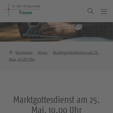
Suche
T
o
g
g
l
e
n
Startseite
News
Marktgottesdienst am 25.
a
Mai, 10.00 Uhr
v
i
g
a
t
i
Marktgottesdienst am 25.
o
n
Mai, 10.00 Uhr