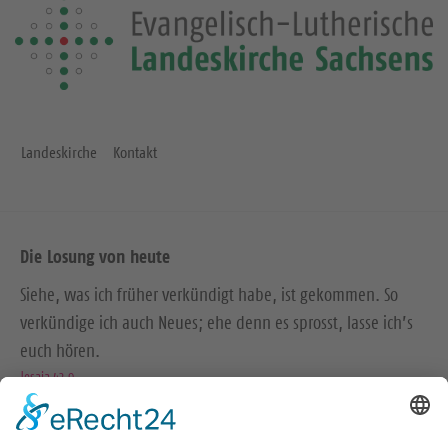
Landeskirche
Kontakt
Die Losung von heute
Siehe, was ich früher verkündigt habe, ist gekommen. So
verkündige ich auch Neues; ehe denn es sprosst, lasse ich’s
euch hören.
Jesaja 42,9
Der Menschensohn ist’s, der den guten Samen sät. Der Acker
ist die Welt.