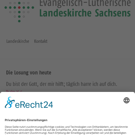
Landeskirche
Kontakt
Die Losung von heute
Du bist der Gott, der mir hilft; täglich harre ich auf dich.
Psalm 25,5
Bittet, so wird euch gegeben; suchet, so werdet ihr finden;
klopfet an, so wird euch aufgetan.
Matthäus 7,7
© Evangelische Brüder-Unität – Herrnhuter Brüdergemeine