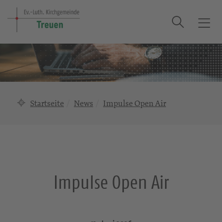
Suche
T
o
g
g
l
e
n
Startseite
News
Impulse Open Air
a
v
i
g
a
t
Impulse Open Air
i
o
n