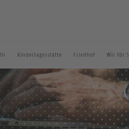
ir
Kindertagesstätte
Friedhof
Wir für S