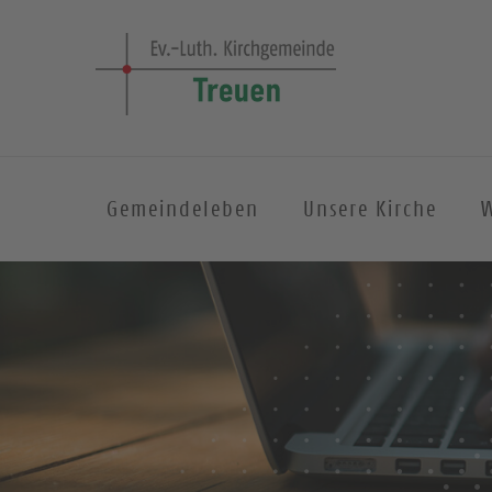
Gemeindeleben
Unsere Kirche
W