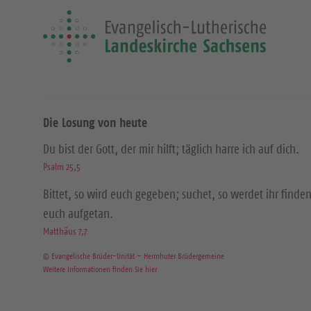
Die Losung von heute
Du bist der Gott, der mir hilft; täglich harre ich auf dich.
Psalm 25,5
Bittet, so wird euch gegeben; suchet, so werdet ihr finden
euch aufgetan.
Matthäus 7,7
© Evangelische Brüder-Unität – Herrnhuter Brüdergemeine
Weitere Informationen finden Sie hier