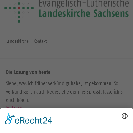
Landeskirche
Kontakt
Die Losung von heute
Siehe, was ich früher verkündigt habe, ist gekommen. So
verkündige ich auch Neues; ehe denn es sprosst, lasse ich’s
euch hören.
Jesaja 42,9
Der Menschensohn ist’s, der den guten Samen sät. Der Acker
ist die Welt.