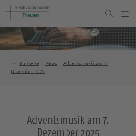
Suche
T
o
g
g
l
e
n
Startseite
News
Adventsmusik am 7.
a
Dezember 2025
v
i
g
a
t
i
Adventsmusik am 7.
o
n
Dezember 2025