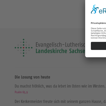
Die Losung von heute
Du machst fröhlich, was da lebet im Osten wie im Westen.
Psalm 65,9
Der Kerkermeister freute sich mit seinem ganzen Hause, 