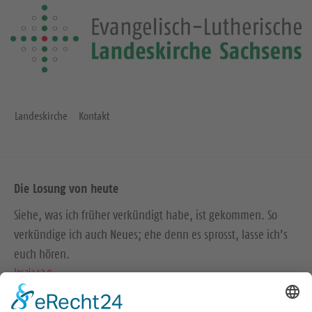
Landeskirche
Kontakt
Die Losung von heute
Siehe, was ich früher verkündigt habe, ist gekommen. So
verkündige ich auch Neues; ehe denn es sprosst, lasse ich’s
euch hören.
Jesaja 42,9
Der Menschensohn ist’s, der den guten Samen sät. Der Acker