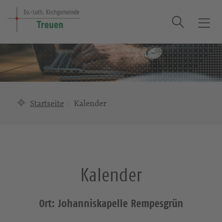
Suche
T
o
g
g
l
e
n
Startseite
Kalender
a
v
i
g
a
Kalender
t
i
o
Ort: Johanniskapelle Rempesgrün
n