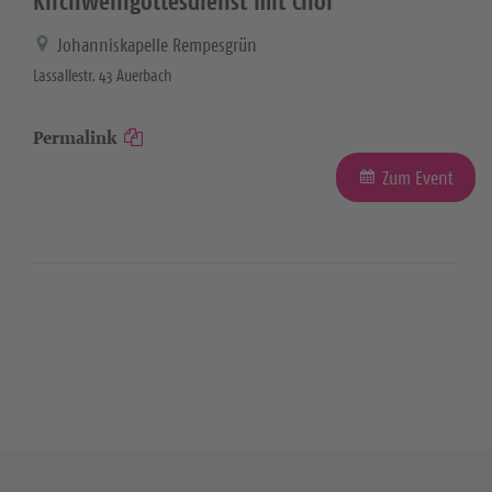
Kirchweihgottesdienst mit Chor
Johanniskapelle Rempesgrün
Lassallestr. 43 Auerbach
Permalink
Zum Event